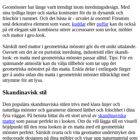
Geomönster har länge varit trendigt inom inredningsdesign. Med
sina tydliga linjer och starka kontraster för du in dynamik och
fräschör i rummet. Och det bästa är - urvalet är enormt! Förutom
små dekorativa element som vaser,
kuddar
eller
puffar
kan du också
på ett elegant sätt kombinera större accessoarer som tavlor, möbler
och mattor i geo-look.
Särskilt med mattor i geometriska mönster gör du ett unikt uttalande.
Oavsett om det är en puristisk inredning, industristil eller skandi-
look: en matta med geometriska mönster passar alltid. Tips: För en
spännande atmosfär kan du välja tillbehör som tar upp det
geometriska mönstret på din matta. Enkla delar i enfärgade färger
ger å andra sidan din matta i geometriskt mönster tillräckligt med
utrymme för att lysa.
Skandinavisk stil
Den populära skandinaviska stilen trivs med klara linjer och
naturliga mönster och garanterar därmed lätthet och fräschhet i dina
fyra väggar. På benuta hittar du ett stort urval av
skandinaviska
mattor
som passar perfekt in i looken. Om du vill lägga till en visuell
höjdpunkt till den rena looken är en matta med ett geometriskt
mönster perfekt. Särskilt svarta och vita geomattor understryker den
reducerade designen på dina möbler och visar upp naturmaterial som