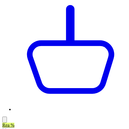
Rea %