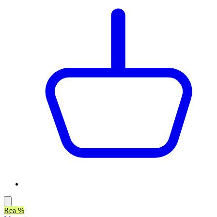
Rea %