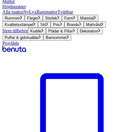
Mattor
Höjdpunkter
Alla mattor
Ny
Lyx
Barnmattor
Tvättbar
Rummen
Färger
Storlek
Form
Material
Kvalitetsstämpel
Stil
Pris
Brands
Mattvård
Hem tillbehör
Kudde
Plädar & Filtar
Dekoration
Puffar & golvkuddar
Barnrummet
Provlåda