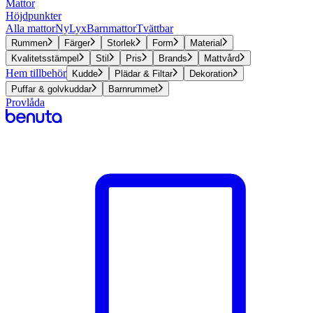
Mattor
Höjdpunkter
Alla mattor
Ny
Lyx
Barnmattor
Tvättbar
Rummen
Färger
Storlek
Form
Material
Kvalitetsstämpel
Stil
Pris
Brands
Mattvård
Hem tillbehör
Kudde
Plädar & Filtar
Dekoration
Puffar & golvkuddar
Barnrummet
Provlåda