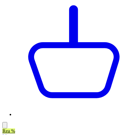
Rea %