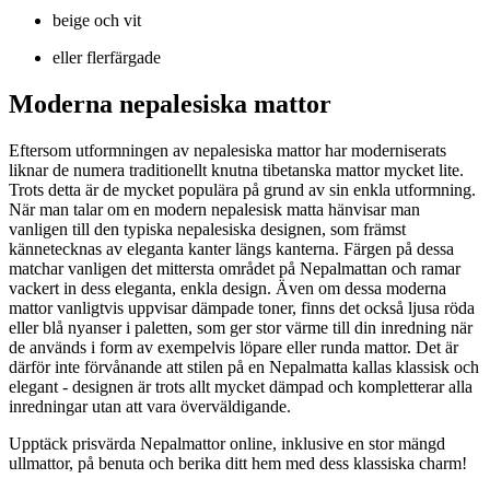
beige och vit
eller flerfärgade
Moderna nepalesiska mattor
Eftersom utformningen av nepalesiska mattor har moderniserats
liknar de numera traditionellt knutna tibetanska mattor mycket lite.
Trots detta är de mycket populära på grund av sin enkla utformning.
När man talar om en modern nepalesisk matta hänvisar man
vanligen till den typiska nepalesiska designen, som främst
kännetecknas av eleganta kanter längs kanterna. Färgen på dessa
matchar vanligen det mittersta området på Nepalmattan och ramar
vackert in dess eleganta, enkla design. Även om dessa moderna
mattor vanligtvis uppvisar dämpade toner, finns det också ljusa röda
eller blå nyanser i paletten, som ger stor värme till din inredning när
de används i form av exempelvis löpare eller runda mattor. Det är
därför inte förvånande att stilen på en Nepalmatta kallas klassisk och
elegant - designen är trots allt mycket dämpad och kompletterar alla
inredningar utan att vara överväldigande.
Upptäck prisvärda Nepalmattor online, inklusive en stor mängd
ullmattor, på benuta och berika ditt hem med dess klassiska charm!