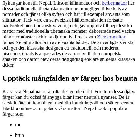
flyktingar kom till Nepal. Liksom kilimmattor och
berbermattor
har
dessa traditionella tibetanska mattor ursprungligen tillverkats av
nomader och tjänat olika syften och har till exempel använts som
sittmattor. Tack vare en schweizisk hjälporganisation fortsatte
hantverket med tibetansk vävning och gav upphov till nepalesiska
mattor med traditionella tibetanska mönster, dekorerade med vackra
blomstermönster och rika djurmotiv. Precis som
Ziegler-mattor
ramas Nepal-mattorna in av eleganta bårder. De är vanligtvis enkla
och ger den klassiska designen ett traditionellt och modernt
utseende. Gradvis anpassades dessa motiv till den europeiska
smaken och därför blev deras designdrag enklare än deras klassiska
dekor.
Upptäck mångfalden av färger hos benuta
Klassiska Nepalmattor är ofta designade i rött. Förutom dessa djärva
färger kan du också få snygga bitar i mer neutrala nyanser. De är
särskilt lätta att kombinera med din inredningsstil och sätter scenen.
Bläddra online och upptäck våra mattor i Nepal-look i populära
färger som
röd
brun