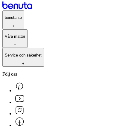
benuta.se
+
Våra mattor
+
Service och säkerhet
+
Följ oss