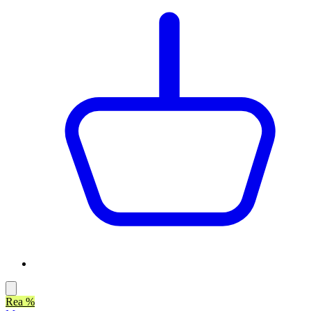
Rea %