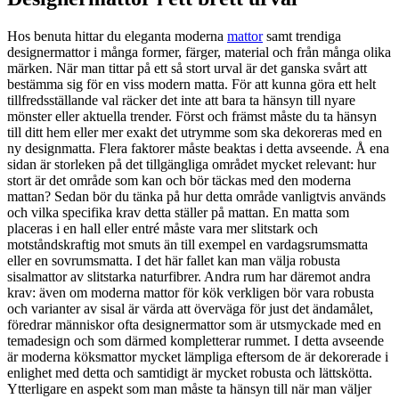
Hos benuta hittar du eleganta moderna
mattor
samt trendiga
designermattor i många former, färger, material och från många olika
märken. När man tittar på ett så stort urval är det ganska svårt att
bestämma sig för en viss modern matta. För att kunna göra ett helt
tillfredsställande val räcker det inte att bara ta hänsyn till nyare
mönster eller aktuella trender. Först och främst måste du ta hänsyn
till ditt hem eller mer exakt det utrymme som ska dekoreras med en
ny designmatta. Flera faktorer måste beaktas i detta avseende. Å ena
sidan är storleken på det tillgängliga området mycket relevant: hur
stort är det område som kan och bör täckas med den moderna
mattan? Sedan bör du tänka på hur detta område vanligtvis används
och vilka specifika krav detta ställer på mattan. En matta som
placeras i en hall eller entré måste vara mer slitstark och
motståndskraftig mot smuts än till exempel en vardagsrumsmatta
eller en sovrumsmatta. I det här fallet kan man välja robusta
sisalmattor av slitstarka naturfibrer. Andra rum har däremot andra
krav: även om moderna mattor för kök verkligen bör vara robusta
och varianter av sisal är värda att överväga för just det ändamålet,
föredrar människor ofta designermattor som är utsmyckade med en
temadesign och som därmed kompletterar rummet. I detta avseende
är moderna köksmattor mycket lämpliga eftersom de är dekorerade i
enlighet med detta och samtidigt är mycket robusta och lättskötta.
Ytterligare en aspekt som man måste ta hänsyn till när man väljer