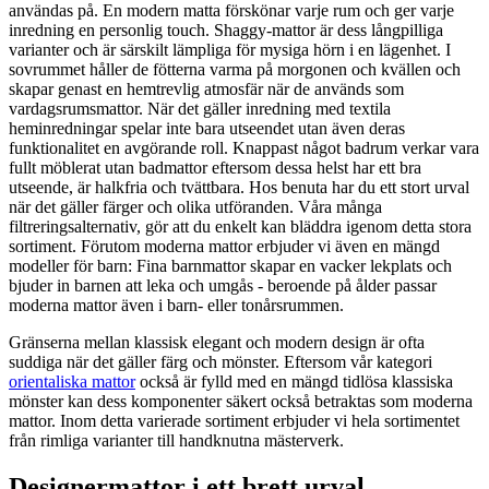
användas på. En modern matta förskönar varje rum och ger varje
inredning en personlig touch. Shaggy-mattor är dess långpilliga
varianter och är särskilt lämpliga för mysiga hörn i en lägenhet. I
sovrummet håller de fötterna varma på morgonen och kvällen och
skapar genast en hemtrevlig atmosfär när de används som
vardagsrumsmattor. När det gäller inredning med textila
heminredningar spelar inte bara utseendet utan även deras
funktionalitet en avgörande roll. Knappast något badrum verkar vara
fullt möblerat utan badmattor eftersom dessa helst har ett bra
utseende, är halkfria och tvättbara. Hos benuta har du ett stort urval
när det gäller färger och olika utföranden. Våra många
filtreringsalternativ, gör att du enkelt kan bläddra igenom detta stora
sortiment. Förutom moderna mattor erbjuder vi även en mängd
modeller för barn: Fina barnmattor skapar en vacker lekplats och
bjuder in barnen att leka och umgås - beroende på ålder passar
moderna mattor även i barn- eller tonårsrummen.
Gränserna mellan klassisk elegant och modern design är ofta
suddiga när det gäller färg och mönster. Eftersom vår kategori
orientaliska mattor
också är fylld med en mängd tidlösa klassiska
mönster kan dess komponenter säkert också betraktas som moderna
mattor. Inom detta varierade sortiment erbjuder vi hela sortimentet
från rimliga varianter till handknutna mästerverk.
Designermattor i ett brett urval