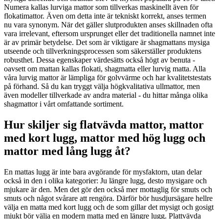
Numera kallas lurviga mattor som tillverkas maskinellt även för
flokatimattor. Även om detta inte är tekniskt korrekt, anses termen
nu vara synonym. När det gäller slutprodukten anses skillnaden ofta
vara irrelevant, eftersom ursprunget eller det traditionella namnet inte
är av primär betydelse. Det som är viktigare är shagmattans mysiga
utseende och tillverkningsprocessen som säkerställer produktens
robusthet. Dessa egenskaper värdesätts också högt av benuta -
oavsett om mattan kallas flokati, shagmatta eller lurvig matta. Alla
våra lurvig mattor är lämpliga för golvvärme och har kvalitetstestats
på förhand. Så du kan tryggt välja högkvalitativa ullmattor, men
även modeller tillverkade av andra material - du hittar många olika
shagmattor i vårt omfattande sortiment.
Hur skiljer sig flatvävda mattor, mattor
med kort lugg, mattor med hög lugg och
mattor med lång lugg åt?
En mattas lugg är inte bara avgörande för mysfaktorn, utan delar
också in den i olika kategorier: Ju längre lugg, desto mysigare och
mjukare är den. Men det gör den också mer mottaglig för smuts och
smuts och något svårare att rengöra. Därför bör husdjursägare hellre
välja en matta med kort lugg och de som gillar det mysigt och gosigt
mjukt bör välja en modern matta med en längre lugg. Plattvävda