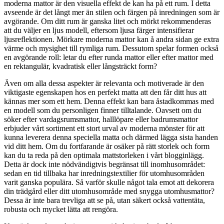
moderna mattor är den visuella effekt de kan ha på ett rum. I detta
avseende är det långt mer än stilen och färgen på inredningen som är
avgörande. Om ditt rum är ganska litet och mörkt rekommenderas
att du väljer en ljus modell, eftersom ljusa färger intensifierar
ljusreflektionen. Mörkare moderna mattor kan å andra sidan ge extra
värme och mysighet till rymliga rum. Dessutom spelar formen också
en avgörande roll: letar du efter runda mattor eller efter mattor med
en rektangulär, kvadratisk eller långsträckt form?
Även om alla dessa aspekter är relevanta och motiverade är den
viktigaste egenskapen hos en perfekt matta att den får ditt hus att
kännas mer som ett hem. Denna effekt kan bara åstadkommas med
en modell som du personligen finner tilltalande. Oavsett om du
söker efter vardagsrumsmattor, halllöpare eller badrumsmattor
erbjuder vårt sortiment ett stort urval av moderna mönster för att
kunna leverera denna speciella matta och därmed lägga sista handen
vid ditt hem. Om du fortfarande är osäker på rätt storlek och form
kan du ta reda på den optimala mattstorleken i vårt blogginlägg.
Detta är dock inte nödvändigtvis begränsat till inomhusområdet:
sedan en tid tillbaka har inredningstextilier för utomhusområden
varit ganska populära. Så varför skulle något tala emot att dekorera
din trädgård eller ditt utomhusområde med snygga utomhusmattor?
Dessa är inte bara trevliga att se på, utan säkert också vattentäta,
robusta och mycket lätta att rengöra.