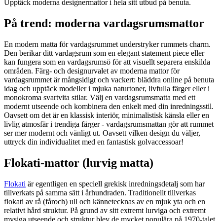
Upptäck moderna designermattor i hela sitt utbud på benuta.
På trend: moderna vardagsrumsmattor
En modern matta för vardagsrummet understryker rummets charm.
Den berikar ditt vardagsrum som en elegant statement piece eller
kan fungera som en vardagsrumsö för att visuellt separera enskilda
områden. Färg- och designurvalet av moderna mattor för
vardagsrummet är mångsidigt och vackert: bläddra online på benuta
idag och upptäck modeller i mjuka naturtoner, livfulla färger eller i
monokroma svartvita stilar. Välj en vardagsrumsmatta med ett
modernt utseende och kombinera den enkelt med din inredningsstil.
Oavsett om det är en klassisk interiör, minimalistisk känsla eller en
livlig atmosfär i trendiga färger - vardagsrumsmattan gör att rummet
ser mer modernt och vänligt ut. Oavsett vilken design du väljer,
uttryck din individualitet med en fantastisk golvaccessoar!
Flokati-mattor (lurvig matta)
Flokati
är egentligen en speciell grekisk inredningsdetalj som har
tillverkats på samma sätt i århundraden. Traditionellt tillverkas
flokati av rå (fåroch) ull och kännetecknas av en mjuk yta och en
relativt hård struktur. På grund av sitt extremt lurviga och extremt
mysiga utseende och struktur blev de mycket populära på 1970-talet.