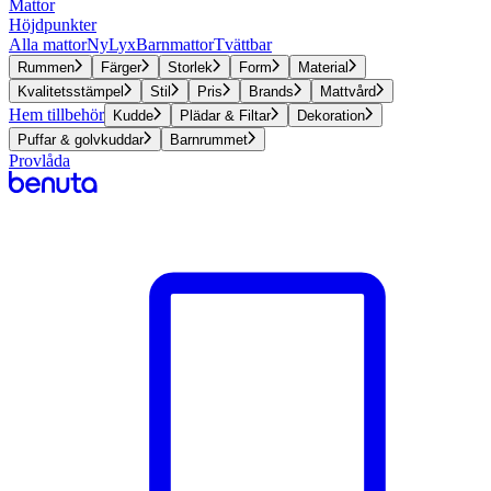
Mattor
Höjdpunkter
Alla mattor
Ny
Lyx
Barnmattor
Tvättbar
Rummen
Färger
Storlek
Form
Material
Kvalitetsstämpel
Stil
Pris
Brands
Mattvård
Hem tillbehör
Kudde
Plädar & Filtar
Dekoration
Puffar & golvkuddar
Barnrummet
Provlåda